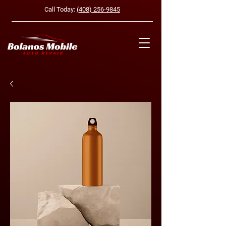
Call Today:
(408) 256-9845