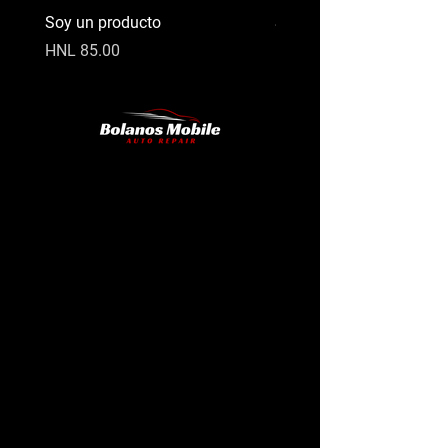
Soy un producto
Soy un producto
Price
Price
HNL 85.00
HNL 20.00